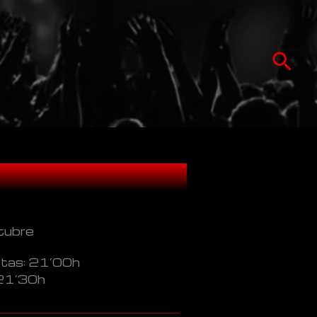
Bu
tubre
rtas: 21’00h
 21’30h