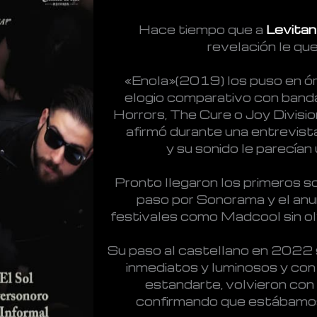
Hace tiempo que a
Levitan
revelación le qu
«Enola»(2019) los puso en ór
elogio comparativo con banda
Horrors, The Cure o Joy Division
afirmó durante una entrevist
y su sonido le parecían 
Pronto llegaron los primeros s
paso por Sonorama y el anu
festivales como Madcool sin olvi
Su paso al castellano en 2022 
inmediatos y luminosos y con 
estandarte, volvieron con
confirmando que estábamos